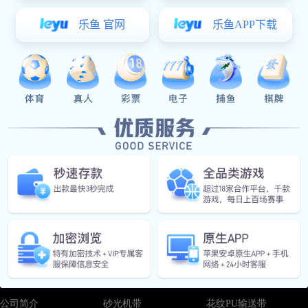
手机：15563701222
联系人：孙经理
手机：13258033232
邮箱：583751854@qq.com
网址：www.guangzhou-new.com
地址：山东省济宁市任城区唐口
街道老105国道北首9号
快速导航
PVC输送带
PU输送带
网站长运娱乐
平面输送带
平面/亚光带
公司简介
砂光机带
花纹PU输送带