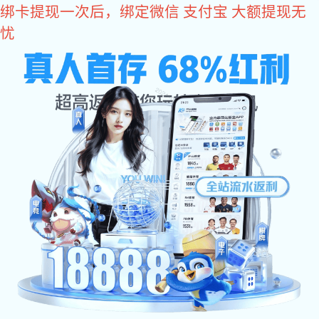
长运娱乐
长运娱乐-科技赋能场景,让平台更有创意! cyyl 为您提供专业的
长运娱乐
鸿振输送带
一站式输送带解决
与时俱进为客户提供满意产品
HONGZHEN CONVEYOR BELT
网站长运娱乐
公司简介
PVC输送带
PU输送带
您当前位置：
>
>
>
>
长运娱乐
PVC输送带
花纹输送带
钻石纹/高尔夫球纹
PRODUCT
PVC输送带