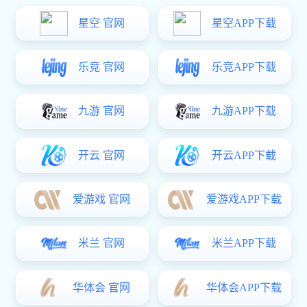
平面输送带
^
砂光机带
^
长运娱乐:跑步机配件 高尔夫
花纹输送带
^
带
CONTACT
联系长运娱乐
长运娱乐-科技赋能场景,让平台
更有创意! cyyl
1.5mm 跑步机专用输送带 高
联系人：吴经理