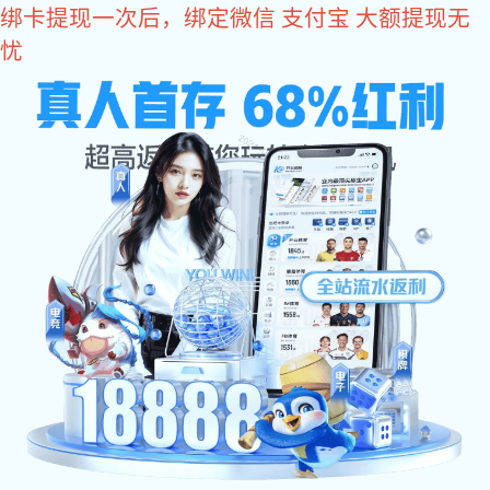
长运娱乐
长运娱乐-科技赋能场景,让平台更有创意! cyyl 为您提供专业的
长运娱乐
鸿振输送带
一站式输送带解决
与时俱进为客户提供满意产品
HONGZHEN CONVEYOR BELT
网站长运娱乐
公司简介
PVC输送带
PU输送带
您当前位置：
>
>
>
>
长运娱乐
PVC输送带
花纹输送带
双面花纹
PRODUCT
PVC输送带