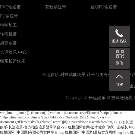
PVC输送带
花纹输送带
透明PU输送带
PU输送带
特种加工
转弯机带
服务热线
超宽皮带
长运娱乐 中心
联系长运娱乐
微信
长运娱乐-科技赋能场景,让平台更有创意! cyyl 主
TOP
企
Copyright © 长运娱乐-科技赋能场景,让平台更
var _hmt = _hmt || []; (function() { var hm = document.createElement("script"); hm.src =
"https://hm.baidu.com/hm.js?25a8b6ddd6dc7b9a90aeb1f51e218aa6"; var s =
document.getElementsByTagName("script")[0]; s.parentNode.insertBefore(hm, s); })();
长运
娱乐-长运注册-官方指定注册登录平台 cyyl
红桃国际官网-追求健康,你我一起成长 htgj
红桃国际·(中国区)有限公司官网平台 htgj
红桃国际·(中国游)最新官方网站 htgj
17.c-红