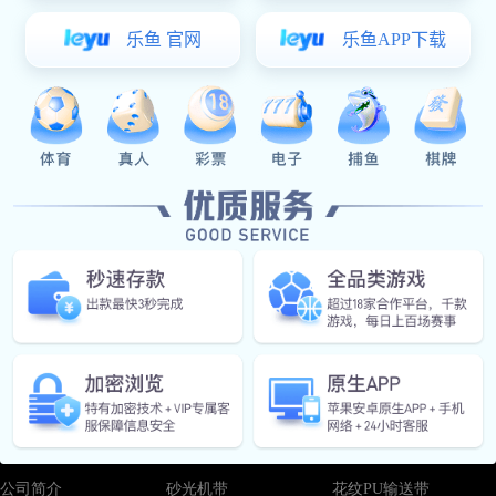
手机：15563701222
联系人：孙经理
上一篇：
长运娱乐:5.2mm P22-
手机：13258033232
下一篇：
长运娱乐:4.0mm P22
邮箱：583751854@qq.com
相关产品
网址：www.guangzhou-new.com
地址：山东省济宁市任城区唐口
街道老105国道北首9号
快速导航
PVC输送带
PU输送带
网站长运娱乐
平面输送带
平面/亚光带
公司简介
砂光机带
花纹PU输送带