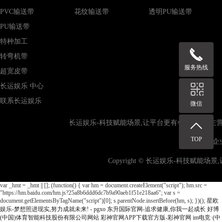
PVC输送带
花纹输送带
透明PU输送带
PU输送带
特种加工
转弯机带
服务热线
超宽皮带
长运娱乐 中心
联系长运娱乐
微信
长运娱乐-科技赋能场景,让平台更有创意! cyyl 主
TOP
企
Copyright © 长运娱乐-科技赋能场景,让平台更
var _hmt = _hmt || []; (function() { var hm = document.createElement("script"); hm.src =
"https://hm.baidu.com/hm.js?25a8b6ddd6dc7b9a90aeb1f51e218aa6"; var s =
document.getElementsByTagName("script")[0]; s.parentNode.insertBefore(hm, s); })();
星欧
娱乐-梦想照进现实,努力成就未来! - pgxo
东升国际官网-追求健康,你我一起成长
好博
(中国)体育智能科技股份有限公司网站
彩神官网APP下载官方版-彩神官网
im电竞·(中