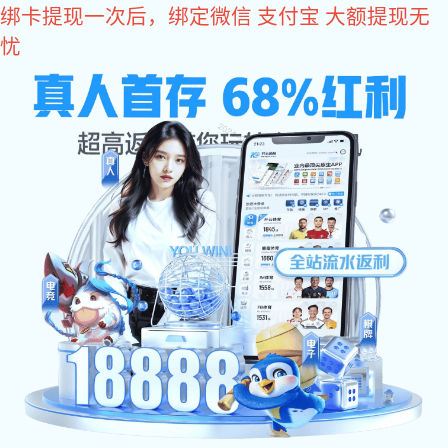
长运娱乐
长运娱乐-科技赋能场景,让平台更有创意! cyyl 为您提供专业的
长运娱乐
鸿振输送带
一站式输送带解决
与时俱进为客户提供满意产品
HONGZHEN CONVEYOR BELT
网站长运娱乐
公司简介
PVC输送带
PU输送带
您当前位置：
>
>
长运娱乐
长运娱乐 中心
食品输送